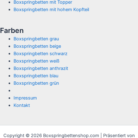
Boxspringbetten mit Topper
Boxspringbetten mit hohem Kopfteil
Farben
Boxspringbetten grau
Boxspringbetten beige
Boxspringbetten schwarz
Boxspringbetten weiß
Boxspringbetten anthrazit
Boxspringbetten blau
Boxspringbetten grün
Impressum
Kontakt
Copyright © 2026 Boxspringbettenshop.com | Präsentiert von