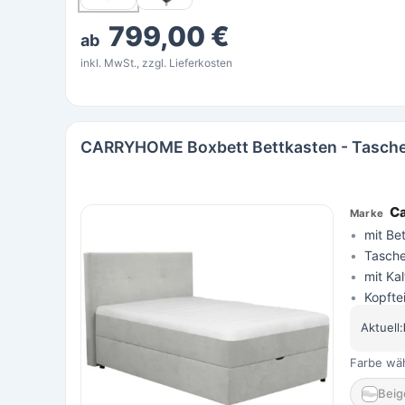
799,00 €
ab
inkl. MwSt., zzgl. Lieferkosten
CARRYHOME Boxbett Bettkasten - Tasche
C
mit Be
Tasche
mit Ka
Kopftei
Aktuell:
Farbe wä
Beig