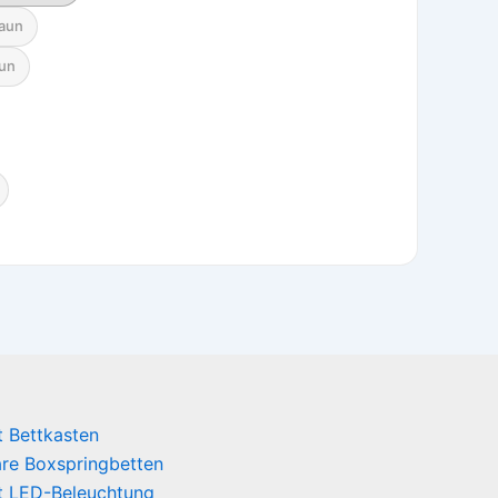
aun
aun
t Bettkasten
bare Boxspringbetten
t LED-Beleuchtung