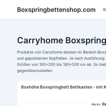
Zum
Boxspringbettenshop.com
Inhalt
B
springen
Carryhome Boxspring
Produkte von Carryhome decken im Bereich Boxsp
und gepolsterten Kopfteilen. Je nach Ausführung
Größen von 100×200 bis 180×200 cm ab. So biet
gegenüberzustellen.
Boxhöhe Boxspringbett Bettkasten - mit
C