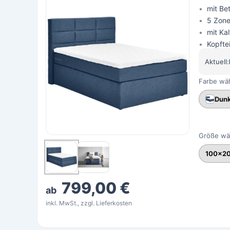
mit Be
5 Zone
mit Ka
Kopftei
Aktuell:
Farbe wä
Dunk
Größe wä
100×2
799,00 €
ab
inkl. MwSt., zzgl. Lieferkosten