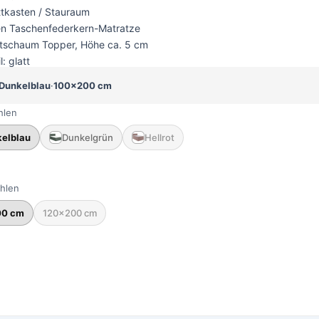
ttkasten / Stauraum
n Taschenfederkern-Matratze
ltschaum Topper, Höhe ca. 5 cm
l: glatt
Dunkelblau
·
100×200 cm
hlen
elblau
Dunkelgrün
Hellrot
hlen
00 cm
120×200 cm