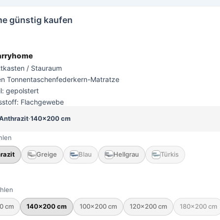
me günstig kaufen
arryhome
ttkasten / Stauraum
n Tonnentaschenfederkern-Matratze
l: gepolstert
stoff: Flachgewebe
Anthrazit
·
140×200 cm
hlen
razit
Greige
Blau
Hellgrau
Türkis
hlen
0 cm
140×200 cm
100×200 cm
120×200 cm
180×200 cm