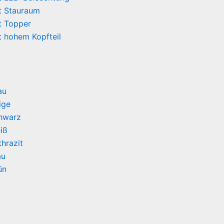
t Stauraum
t Topper
t hohem Kopfteil
au
ige
chwarz
iß
hrazit
au
ün