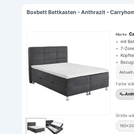
Boxbett Bettkasten - Anthrazit - Carryho
C
mit Be
7-Zone
Kopftei
Bezugs
Aktuell:
Farbe wä
Anth
Größe wä
160×20