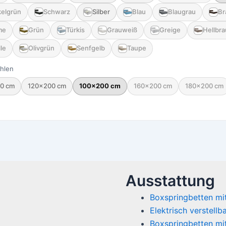
elgrün
Schwarz
Silber
Blau
Blaugrau
Br
me
Grün
Türkis
Grauweiß
Greige
Hellbr
le
Olivgrün
Senfgelb
Taupe
hlen
0 cm
120×200 cm
100×200 cm
160×200 cm
180×200 cm
Ausstattung
Boxspringbetten mi
Elektrisch verstell
Boxspringbetten mi