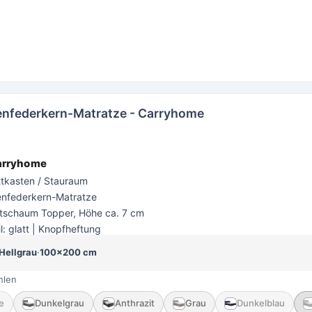
nfederkern-Matratze - Carryhome
arryhome
ttkasten / Stauraum
nfederkern-Matratze
ltschaum Topper, Höhe ca. 7 cm
l: glatt | Knopfheftung
Hellgrau
·
100×200 cm
hlen
e
Dunkelgrau
Anthrazit
Grau
Dunkelblau