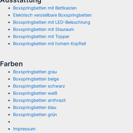
Ausstattung
Boxspringbetten mit Bettkasten
Elektrisch verstellbare Boxspringbetten
Boxspringbetten mit LED-Beleuchtung
Boxspringbetten mit Stauraum
Boxspringbetten mit Topper
Boxspringbetten mit hohem Kopfteil
Farben
Boxspringbetten grau
Boxspringbetten beige
Boxspringbetten schwarz
Boxspringbetten weiß
Boxspringbetten anthrazit
Boxspringbetten blau
Boxspringbetten grün
Impressum