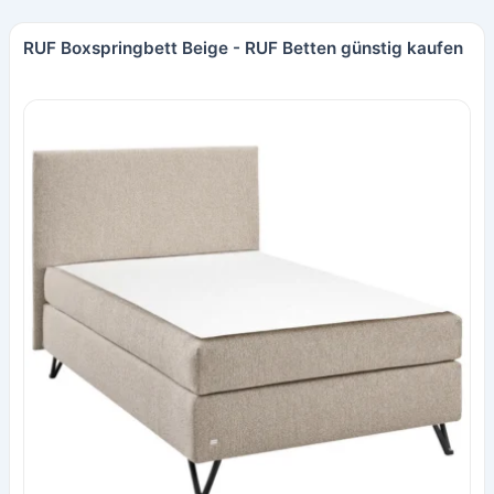
RUF Boxspringbett Beige - RUF Betten günstig kaufen