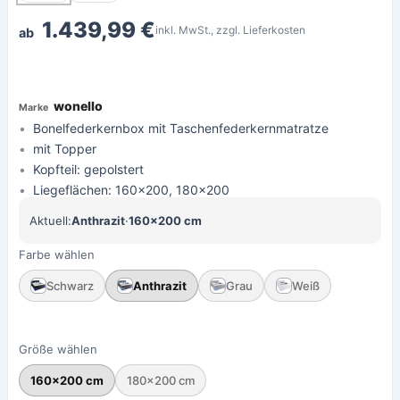
1.439,99 €
inkl. MwSt., zzgl. Lieferkosten
ab
wonello
Bonelfederkernbox mit Taschenfederkernmatratze
mit Topper
Kopfteil: gepolstert
Liegeflächen: 160x200, 180x200
Aktuell:
Anthrazit
·
160×200 cm
Farbe wählen
Schwarz
Anthrazit
Grau
Weiß
Größe wählen
160×200 cm
180×200 cm