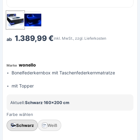
1.389,99 €
inkl. MwSt., zzgl. Lieferkosten
ab
wonello
Bonelfederkernbox mit Taschenfederkernmatratze
mit Topper
Aktuell:
Schwarz
·
160×200 cm
Farbe wählen
Schwarz
Weiß