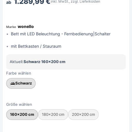
1.289,99 €
inkl. MwSt., zzgl. Lieferkosten
ab
wonello
Bett mit LED Beleuchtung - Fernbedienung|Schalter
mit Bettkasten / Stauraum
Aktuell:
Schwarz
·
160×200 cm
Farbe wählen
Schwarz
Größe wählen
160×200 cm
180×200 cm
200×200 cm