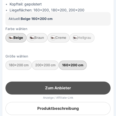
Kopfteil: gepolstert
Liegeflächen: 160x200, 180x200, 200x200
Aktuell:
Beige
·
160×200 cm
Farbe wählen
Beige
Braun
Creme
Hellgrau
Größe wählen
180×200 cm
200×200 cm
160×200 cm
Zum Anbieter
Anzeige / Affiliate-Link
Produktbeschreibung