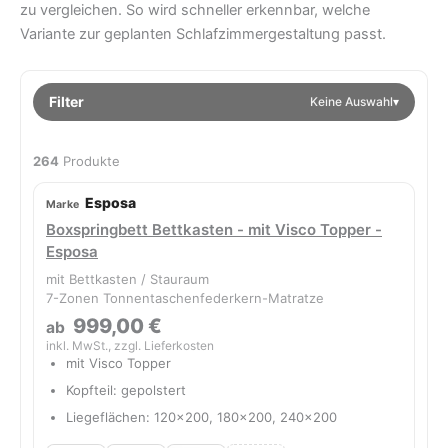
zu vergleichen. So wird schneller erkennbar, welche
Variante zur geplanten Schlafzimmergestaltung passt.
Filter
Keine Auswahl
▾
264
Produkte
Esposa
Boxspringbett Bettkasten - mit Visco Topper -
Esposa
mit Bettkasten / Stauraum
7-Zonen Tonnentaschenfederkern-Matratze
999,00 €
ab
inkl. MwSt., zzgl. Lieferkosten
mit Visco Topper
Kopfteil: gepolstert
Liegeflächen: 120x200, 180x200, 240x200