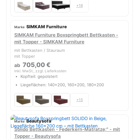
+16
SIMKAM Furniture
SIMKAM Furniture Boxspringbett Bettkasten -
mit Topper - SIMKAM Furniture
mit Bettkasten / Stauraum
mit Topper
705,00 €
ab
inkl. MwSt., zzgl. Lieferkosten
Kopfteil: gepolstert
Liegeflächen: 140x200, 160x200, 180x200
+15
Beautysofa
Solido Bettkasten - Federkern-Matratze;" - mit
Topper - Beautysofa