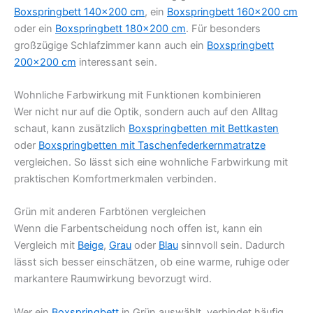
Boxspringbett 140×200 cm
, ein
Boxspringbett 160×200 cm
oder ein
Boxspringbett 180×200 cm
. Für besonders
großzügige Schlafzimmer kann auch ein
Boxspringbett
200×200 cm
interessant sein.
Wohnliche Farbwirkung mit Funktionen kombinieren
Wer nicht nur auf die Optik, sondern auch auf den Alltag
schaut, kann zusätzlich
Boxspringbetten mit Bettkasten
oder
Boxspringbetten mit Taschenfederkernmatratze
vergleichen. So lässt sich eine wohnliche Farbwirkung mit
praktischen Komfortmerkmalen verbinden.
Grün mit anderen Farbtönen vergleichen
Wenn die Farbentscheidung noch offen ist, kann ein
Vergleich mit
Beige
,
Grau
oder
Blau
sinnvoll sein. Dadurch
lässt sich besser einschätzen, ob eine warme, ruhige oder
markantere Raumwirkung bevorzugt wird.
Wer ein
Boxspringbett
in Grün auswählt, verbindet häufig